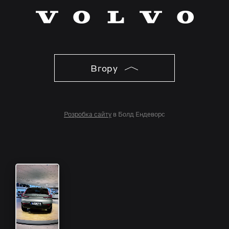
Вгору
Розробка сайту
в Болд Ендеворс