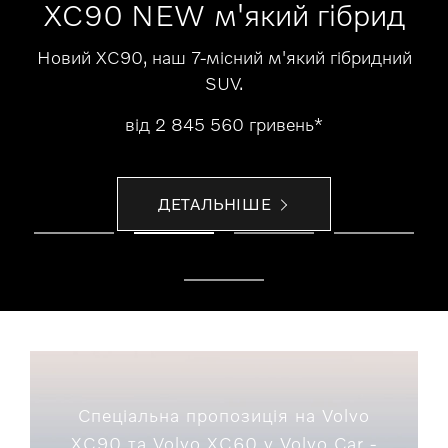
XC90 NEW м'який гібрид
Новий XC90, наш 7-місний м'який гібридний
SUV.
від 2 845 560 гривень*
ДЕТАЛЬНІШЕ
Спеціальна пропозиція на Volvo
XC90 та Volvo XC60 у Volvo Car -