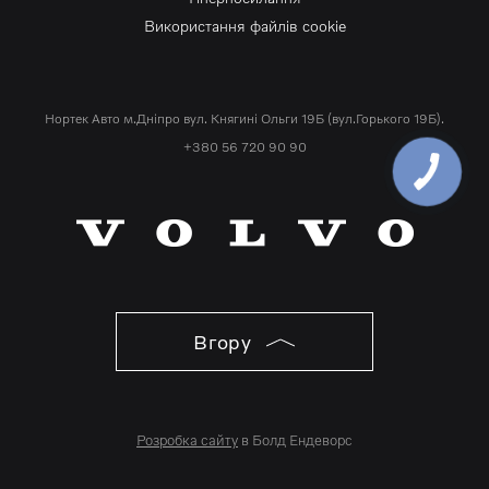
Використання файлів cookie
Нортек Авто м.Дніпро вул. Княгині Ольги 19Б (вул.Горького 19Б).
+380 56 720 90 90
Вгору
Розробка сайту
в Болд Ендеворс