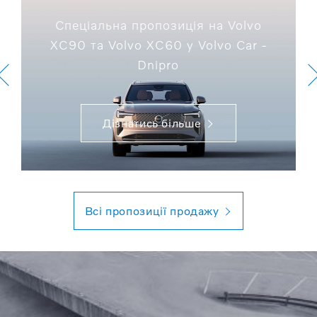
Спеціальна пропозиція на Volvo
XC90 та Volvo XC60 у Volvo Car -
Dnipro
Дізнатись більше
Всі пропозиції продажу