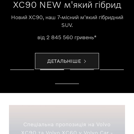
XC90 NEW м'який гібрид
Новий XC90, наш 7-місний м'який гібридний
SUV.
від 2 845 560 гривень*
ДЕТАЛЬНІШЕ
Спеціальна пропозиція на Volvo
XC90 та Volvo XC60 у Volvo Car -