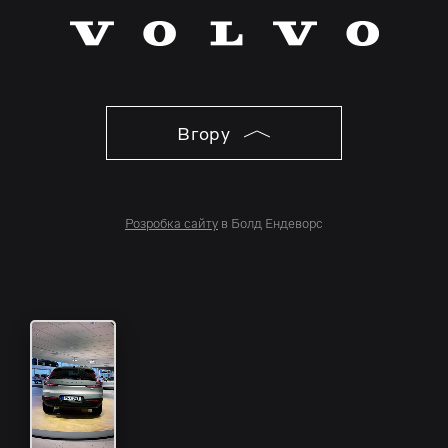
Вгору
Розробка сайту
в Болд Ендеворс