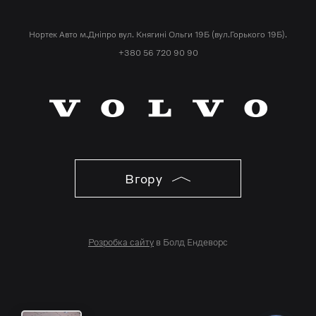
Нортек Авто м.Дніпро вул. Княгині Ольги 19Б (вул.Горького 19Б).
+380 56 720 90 90
Вгору
Розробка сайту
в Болд Ендеворс