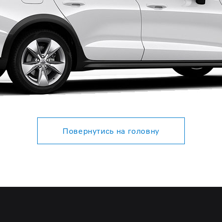
Додаткові послуг
Повернутись на головну
XC90 MHEW
Орієнтовна вартість
від 2 731 583 гривень *