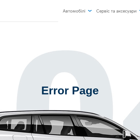
Автомобілі
Сервіс та аксесуари
Гарантія Volvo
Пропозиції сервіс
EX30
Аксесуари та сув
Error Page
Запис на сервіс
Орієнтовна вартість
від 2 021 172 гривень *
Замовлення запч
Ознайомитись
Тест-драйв