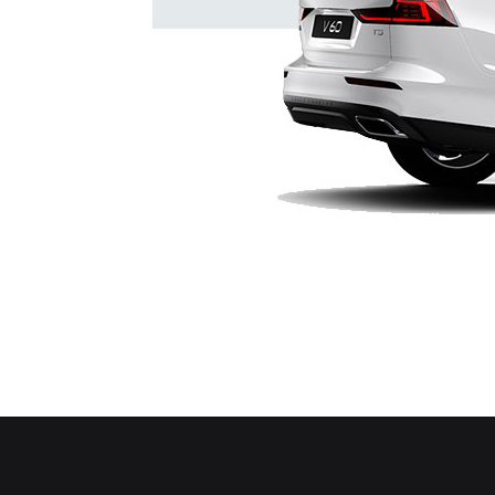
ES90
Орієнтовна вартість
від 3 200 946 гривень *
Ознайомитись
Тест-драйв
М'які
XC40
Гібриди
Орієнтовна вартість
від 1 749 710 гривень *