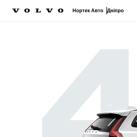
Нортек Авто
Дніпро
Моделі
Електрокари
EX90
Орієнтовна вартість
від 4 618 365 гривень *
Ознайомитись
Тест-драйв