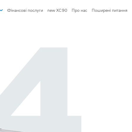
Фінансові послуги
new XC90
Про нас
Поширені питання
Ознайомитись
у
Авто в наявності
еніри LIFESTYLE
Конфігуратор
Запит на персональну пропозицію
Спеціальні пропозиції
Трейд-ін
астин
Корпоративні та дипломатичні продажі