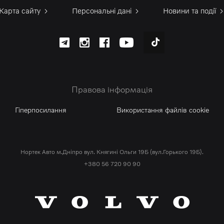
Карта сайту
Персональні дані
Новини та події
Ознайомитись
Тест-драйв
Правова інформація
Гіперпосилання
Використання файлів cookie
Нортек Авто м.Дніпро вул. Княгині Ольги 19Б (вул.Горького 19Б).
+380 56 720 90 90
XC 60 Recharge