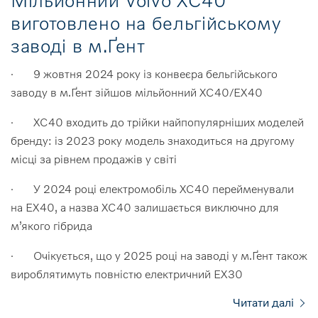
Мільйонний Volvo XC40
виготовлено на бельгійському
заводі в м.Ґент
· 9 жовтня 2024 року із конвеєра бельгійського
заводу в м.Ґент зійшов мільйонний XC40/EX40
· XC40 входить до трійки найпопулярніших моделей
бренду: із 2023 року модель знаходиться на другому
місці за рівнем продажів у світі
· У 2024 році електромобіль XC40 перейменували
на EX40, а назва XC40 залишається виключно для
м’якого гібрида
· Очікується, що у 2025 році на заводі у м.Ґент також
вироблятимуть повністю електричний EX30
Читати далі