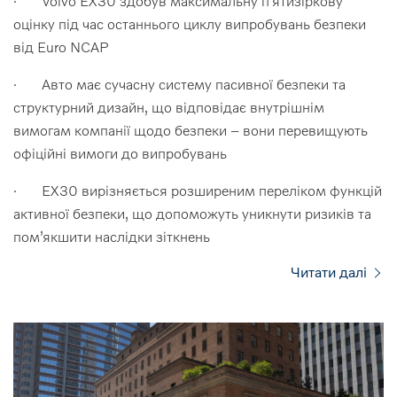
· Volvo EX30 здобув максимальну п’ятизіркову
оцінку під час останнього циклу випробувань безпеки
від Euro NCAP
· Авто має сучасну систему пасивної безпеки та
структурний дизайн, що відповідає внутрішнім
вимогам компанії щодо безпеки – вони перевищують
офіційні вимоги до випробувань
· EX30 вирізняється розширеним переліком функцій
активної безпеки, що допоможуть уникнути ризиків та
пом’якшити наслідки зіткнень
Читати далі