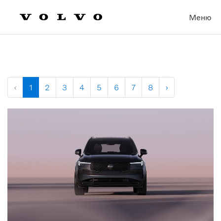
Меню
‹
1
2
3
4
5
6
7
8
›