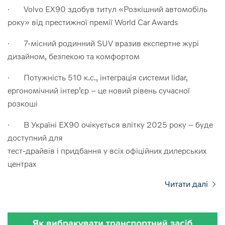
· Volvo EX90 здобув титул «Розкішний автомобіль
року» від престижної премії World Car Awards
· 7-місний родинний SUV вразив експертне журі
дизайном, безпекою та комфортом
· Потужність 510 к.с., інтеграція системи lidar,
ергономічний інтер’єр – це новий рівень сучасної
розкоші
· В Україні EX90 очікується влітку 2025 року – буде
доступний для
тест-драйвів і придбання у всіх офіційних дилерських
центрах
Читати далі