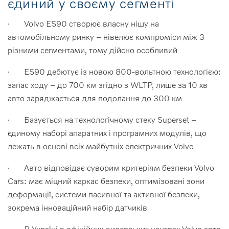
єдиний у своєму сегменті
· Volvo ES90 створює власну нішу на
автомобільному ринку – нівелює компроміси між 3
різними сегментами, тому дійсно особливий
· ES90 дебютує із новою 800-вольтною технологією:
запас ходу – до 700 км згідно з WLTP, лише за 10 хв
авто заряджається для подолання до 300 км
· Базується на технологічному стеку Superset –
єдиному наборі апаратних і програмних модулів, що
лежать в основі всіх майбутніх електричних Volvo
· Авто відповідає суворим критеріям безпеки Volvo
Cars: має міцний каркас безпеки, оптимізовані зони
деформації, системи пасивної та активної безпеки,
зокрема інноваційний набір датчиків
· В Україні в офіційних дилерських центрах Volvo авто