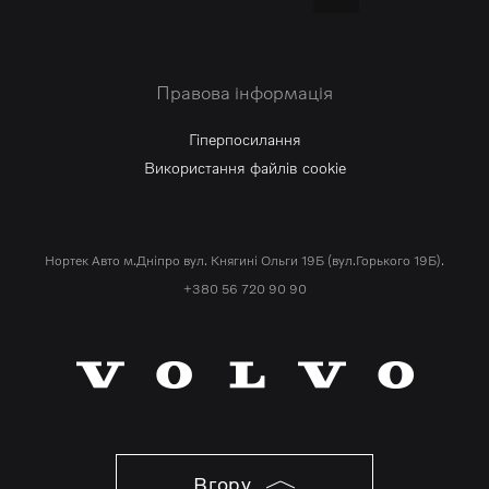
Правова інформація
Гіперпосилання
Використання файлів cookie
Нортек Авто м.Дніпро вул. Княгині Ольги 19Б (вул.Горького 19Б).
+380 56 720 90 90
Вгору