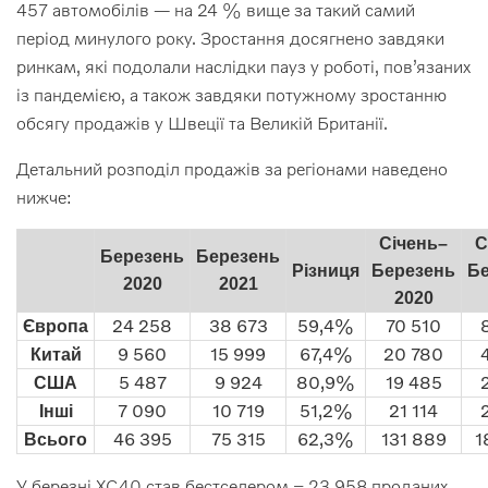
457 автомобілів — на 24 % вище за такий самий
період минулого року. Зростання досягнено завдяки
ринкам, які подолали наслідки пауз у роботі, пов’язаних
із пандемією, а також завдяки потужному зростанню
обсягу продажів у Швеції та Великій Британії.
Детальний розподіл продажів за регіонами наведено
нижче:
Січень–
С
Березень
Березень
Різниця
Березень
Б
2020
2021
2020
24 258
38 673
59,4%
70 510
Європа
9 560
15 999
67,4%
20 780
Китай
5 487
9 924
80,9%
19 485
США
7 090
10 719
51,2%
21 114
Інші
46 395
75 315
62,3%
131 889
1
Всього
У березні XC40 став бестселером − 23 958 проданих